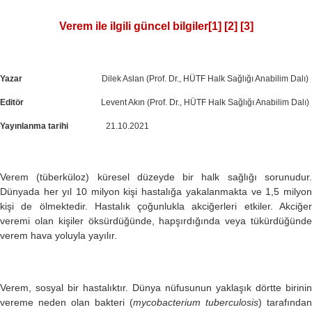
Verem ile ilgili güncel bilgiler
[1]
[2]
[3]
Yazar
Dilek Aslan (Prof. Dr.
,
HÜTF Halk Sağlığı Anabilim Dalı)
Editör
Levent Akın (Prof. Dr.
,
HÜTF Halk Sağlığı Anabilim Dalı)
Yayınlanma tarihi
21.10.2021
Verem (tüberküloz) küresel düzeyde bir halk sağlığı sorunudur.
Dünyada her yıl 10 milyon kişi hastalığa yakalanmakta ve 1,5 milyon
kişi de ölmektedir. Hastalık çoğunlukla akciğerleri etkiler. Akciğer
veremi olan kişiler öksürdüğünde, hapşırdığında veya tükürdüğünde
verem hava yoluyla yayılır.
Verem, sosyal bir hastalıktır. Dünya nüfusunun yaklaşık dörtte birinin
vereme neden olan bakteri (
mycobacterium tuberculosis
) tarafından